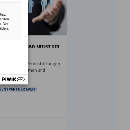
tes,
werden
t. Der
ilden,
tungstipps aus unserem
r-Netzwerk
UNG
len wir Ihnen Veranstaltungen
gliedsunternehmen und
EVENT
PARTNER EVENT