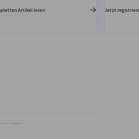
letten Artikel lesen
Jetzt registrier
en
en
 Xing teilen
Kopiere URL zum Clipboard