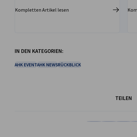
Kompletten Artikel lesen
Komp
IN DEN KATEGORIEN:
vorherige
nächste
AHK EVENT
AHK NEWS
RÜCKBLICK
TEILEN
Auf Facebook teilen
Auf LinkedIn teil
Auf X teil
Auf