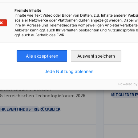
Fremde Inhalte
Inhalte wie Text Video oder Bilder von Dritten, z.B. Inhalte anderer Websi
sozialer Netzwerke oder Plattformen dürfen angezeigt werden. Dabei 
Ihre IP-Adresse und Telemetriedaten vom jeweiligen Anbieter verarbeite
Anbieter kann ggf. auch Ihr Verhalten beobachten und Nutzungsprofile b
ggf. auch außerhalb des EWR.
Veranstal
Zukunft gestalten - Wachstum
Mitgliede
durch Technologie, Wissen und
Alle akzeptieren
Auswahl speichern
VERANSTALT
NEUIGKEITEN
Wandel, lautete das Motto des 9.
Hier empfeh
Deutsch-Österreichischen
Jede Nutzung ablehnen
unserer Mit
Technologieforums der DHK.
Partner.
Powered by
Rückblick zum 9. Deutsch-
MITGLIEDER 
Österreichischen Technologieforum 2026
AHK EVENT
INDUSTRIE
RÜCKBLICK