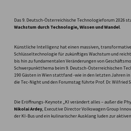
Austria
Das 9. Deutsch-Österreichische Technologieforum 2026 s
Wachstum durch Technologie, Wissen und Wandel
.
Künstliche Intelligenz hat einen massiven, transformativen
Schlüsseltechnologie für zukünftiges Wachstum und reicht
bis hin zu fundamentalen Veränderungen von Geschäftsmod
Schwerpunktthema beim 9. Deutsch-Österreichischen Tech
190 Gästen in Wien stattfand -wie in den letzten Jahren i
die Tec-Night und den Forumstag führte Prof. Dr. Wilfried S
Die Eröffnungs-Keynote „KI verändert alles – außer die Ph
Nikolai Ardey
, Executive Director Volkswagen Group Innov
der KI-Bus und ein kulinarischer Ausklang luden zur akti