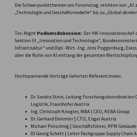
Die Schwerpunktthemen am Forumstag. reichten von „KI z
„Technologie und Geschäftsmodelle“ bis zu „Global denken
Tec-Night
Podiumsdiskussion:
Der VW-Innovationschef di
Sektion III „Innovation und Technologie“, Bundesministeri
Infrastruktur“ und Dipl.-Wirt.-Ing. Jens Poggenburg, Exec
über die Rolle von KI entlang der gesamten Wertschöpfu
Hochspannende Vorträge lieferten Referent:innen:
Dr. Sandra Stein, Leitung Forschungskoordination 
Logistik, Fraunhofer Austria
Ing. Christoph Knogler, MBA | CEO, KEBA Group
Dr. Gerhard Dimmler | CTO, Engel Austria
Michael Petschnig | Geschäftsführer, RPM Gebäud
DI Georg Schett | Leiter Fachgruppe Supply Chain A