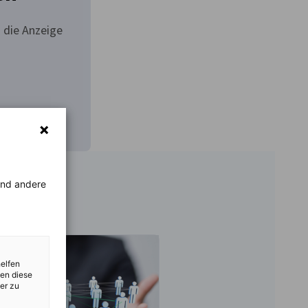
 die Anzeige
rend andere
helfen
zen diese
er zu