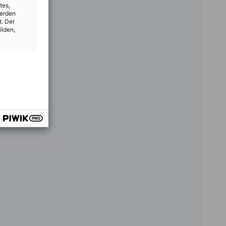
tes,
werden
t. Der
ilden,