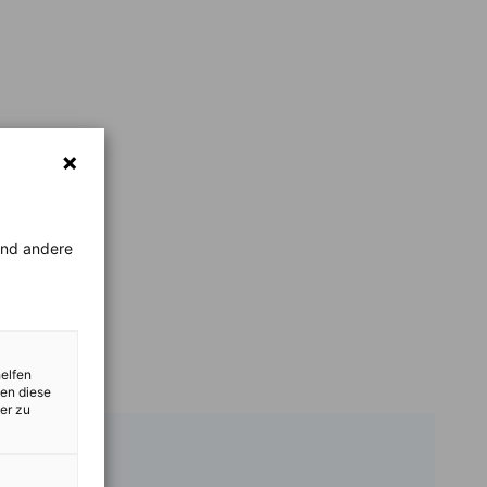
rend andere
helfen
zen diese
er zu