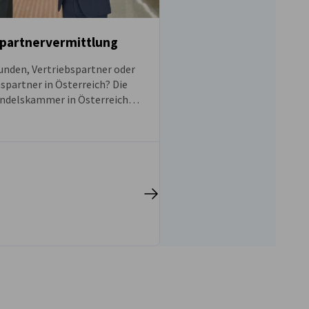
partnervermittlung
unden, Vertriebspartner oder
partner in Österreich? Die
ndelskammer in Österreich
stützt deutsche Unternehmen
elten Geschäftspartnersuche,
ntritt und beim Ausbau ihrer
am österreichischen Markt.
vest