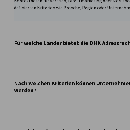
Kontaktdaten für Vertrieb, Direktmarketing oder Marktbe
definierten Kriterien wie Branche, Region oder Unterneh
Für welche Länder bietet die DHK Adressrec
Eine Adressrecherche liefert Unternehmen gezielt reche
Kontaktdaten für Vertrieb, Direktmarketing oder Marktbe
definierten Kriterien wie Branche, Region oder Unterneh
Nach welchen Kriterien können Unternehme
werden?
Die Selektion kann unter anderem nach Branche, Region, 
Zielgruppenmerkmalen erfolgen. So entstehen passgenaue 
Marketingziele.