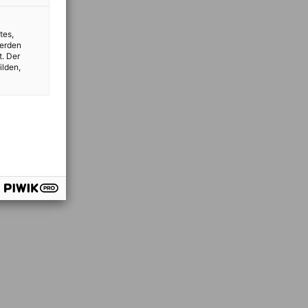
tes,
werden
t. Der
ilden,