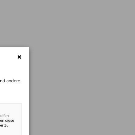
rend andere
helfen
zen diese
er zu