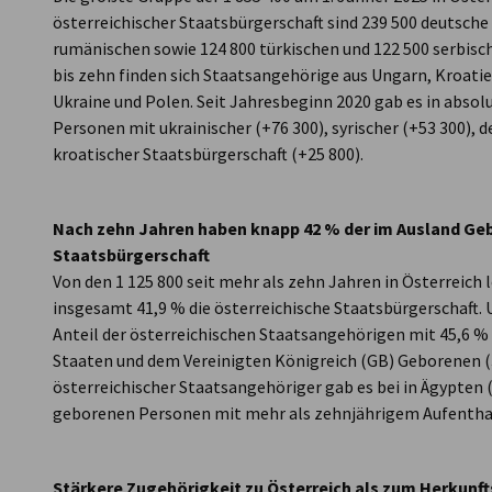
österreichischer Staatsbürgerschaft sind 239 500 deutsche
rumänischen sowie 124 800 türkischen und 122 500 serbisc
bis zehn finden sich Staatsangehörige aus Ungarn, Kroatie
Ukraine und Polen. Seit Jahresbeginn 2020 gab es in absol
Personen mit ukrainischer (+76 300), syrischer (+53 300), 
kroatischer Staatsbürgerschaft (+25 800).
Nach zehn Jahren haben knapp 42 % der im Ausland Geb
Staatsbürgerschaft
Von den 1 125 800 seit mehr als zehn Jahren in Österreic
insgesamt 41,9 % die österreichische Staatsbürgerschaft. 
Anteil der österreichischen Staatsangehörigen mit 45,6 % 
Staaten und dem Vereinigten Königreich (GB) Geborenen (
österreichischer Staatsangehöriger gab es bei in Ägypten (
geborenen Personen mit mehr als zehnjährigem Aufenthalt
Stärkere Zugehörigkeit zu Österreich als zum Herkunf