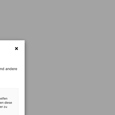
rend andere
helfen
zen diese
er zu