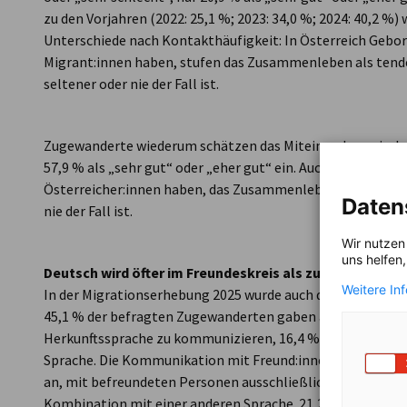
zu den Vorjahren (2022: 25,1 %; 2023: 34,0 %; 2024: 40,2 %
Unterschiede nach Kontakthäufigkeit: In Österreich Gebor
Migrant:innen haben, stufen das Zusammenleben als tendenz
seltener oder nie der Fall ist.
Zugewanderte wiederum schätzen das Miteinander zwische
57,9 % als „sehr gut“ oder „eher gut“ ein. Auch hier bewer
Österreicher:innen haben, das Zusammenleben tendenziell b
Daten
nie der Fall ist.
Wir nutzen
uns helfen
Deutsch wird öfter im Freundeskreis als zu Hause gesp
Weitere In
In der Migrationserhebung 2025 wurde auch der Sprachgebr
45,1 % der befragten Zugewanderten gaben an, zu Hause üb
Herkunftssprache zu kommunizieren, 16,4 % dagegen aussc
Sprache. Die Kommunikation mit Freund:innen findet häufi
an, mit befreundeten Personen ausschließlich oder überwi
Kombination mit einer anderen Sprache. 21,2 % kommuniz