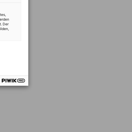
tes,
werden
t. Der
ilden,