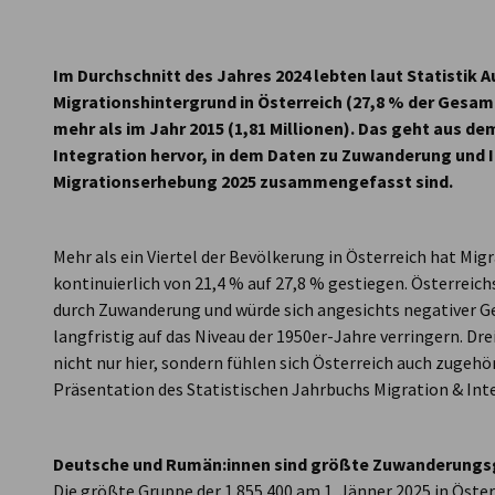
Austria
Im Durchschnitt des Jahres 2024 lebten laut Statistik A
Migrationshintergrund in Österreich (27,8 % der Gesam
mehr als im Jahr 2015 (1,81 Millionen). Das geht aus d
Integration hervor, in dem Daten zu Zuwanderung und I
Migrationserhebung 2025 zusammengefasst sind.
Mehr als ein Viertel der Bevölkerung in Österreich hat Migr
kontinuierlich von 21,4 % auf 27,8 % gestiegen. Österreic
durch Zuwanderung und würde sich angesichts negativer
langfristig auf das Niveau der 1950er-Jahre verringern. Dr
nicht nur hier, sondern fühlen sich Österreich auch zugehöri
Präsentation des Statistischen Jahrbuchs Migration & Int
Deutsche und Rumän:innen sind größte Zuwanderung
Die größte Gruppe der 1 855 400 am 1. Jänner 2025 in Öst