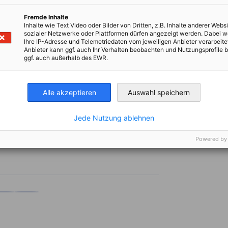
Fremde Inhalte
Inhalte wie Text Video oder Bilder von Dritten, z.B. Inhalte anderer Websi
ion 2025
sozialer Netzwerke oder Plattformen dürfen angezeigt werden. Dabei 
Ihre IP-Adresse und Telemetriedaten vom jeweiligen Anbieter verarbeite
Anbieter kann ggf. auch Ihr Verhalten beobachten und Nutzungsprofile b
ggf. auch außerhalb des EWR.
Alle akzeptieren
Auswahl speichern
Jede Nutzung ablehnen
Powered by
en
en
 Xing teilen
Kopiere URL zum Clipboard