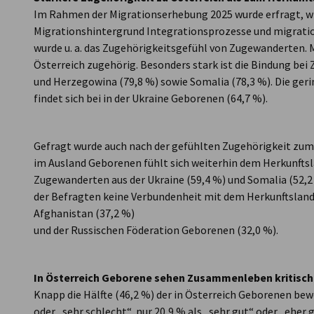
Im Rahmen der Migrationserhebung 2025 wurde erfragt, wi
Migrationshintergrund Integrationsprozesse und migra
wurde u. a. das Zugehörigkeitsgefühl von Zugewanderten. Me
Österreich zugehörig. Besonders stark ist die Bindung bei
und Herzegowina (79,8 %) sowie Somalia (78,3 %). Die ger
findet sich bei in der Ukraine Geborenen (64,7 %).
Gefragt wurde auch nach der gefühlten Zugehörigkeit zum 
im Ausland Geborenen fühlt sich weiterhin dem Herkunftsla
Zugewanderten aus der Ukraine (59,4 %) und Somalia (52,2 %
der Befragten keine Verbundenheit mit dem Herkunftsland. 
Afghanistan (37,2 %)
und der Russischen Föderation Geborenen (32,0 %).
In Österreich Geborene sehen Zusammenleben kritisch
Knapp die Hälfte (46,2 %) der in Österreich Geborenen bew
oder „sehr schlecht“, nur 20,9 % als „sehr gut“ oder „eher 