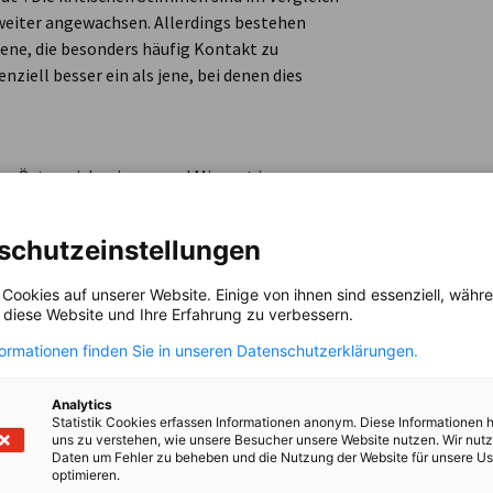
) weiter angewachsen. Allerdings bestehen
ene, die besonders häufig Kontakt zu
iell besser ein als jene, bei denen dies
n Österreicher:innen und Migrant:innen zu
ten Personen, die häufiger Kontakt zu
esser als jene, bei denen dies seltener oder
schutzeinstellungen
 Cookies auf unserer Website. Einige von ihnen sind essenziell, wäh
, diese Website und Ihre Erfahrung zu verbessern.
rochen
formationen finden Sie in unseren Datenschutzerklärungen.
auch in verschiedenen Situationen erfragt.
erwiegend oder ausschließlich in ihrer
Analytics
hließlich oder überwiegend in deutscher
Statistik Cookies erfassen Informationen anonym. Diese Informationen 
ger in deutscher Sprache statt: 30,0 % gaben
uns zu verstehen, wie unsere Besucher unsere Website nutzen. Wir nut
Daten um Fehler zu beheben und die Nutzung der Website für unsere Us
egend Deutsch zu sprechen, 48,7 % Deutsch in
optimieren.
ierten mit Freund:innen überwiegend oder