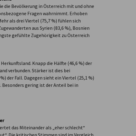
e die Bevölkerung in Österreich mit und ohne
tionsbezogene Fragen wahrnimmt. Erhoben
hr als drei Viertel (75,7 %) fühlen sich
 Zugewanderten aus Syrien (83,6 %), Bosnien
ingste gefühlte Zugehörigkeit zu Österreich
Herkunftsland. Knapp die Hälfte (46,6 %) der
nd verbunden. Stärker ist dies bei
) der Fall. Dagegen sieht ein Viertel (25,1 %)
Besonders gering ist der Anteil bei in
er
ertet das Miteinander als „eher schlecht“
gut“. Die kritischen Stimmen sind im Vergleich