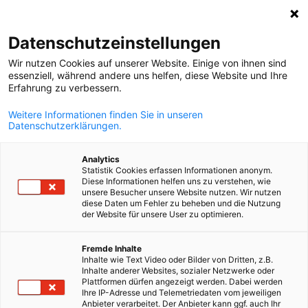
Suche öffnen
Navi
Ein
Datenschutzeinstellungen
Wir nutzen Cookies auf unserer Website. Einige von ihnen sind
essenziell, während andere uns helfen, diese Website und Ihre
Erfahrung zu verbessern.
Weitere Informationen finden Sie in unseren
Datenschutzerklärungen.
Analytics
Statistik Cookies erfassen Informationen anonym.
Diese Informationen helfen uns zu verstehen, wie
(c) AdobeStock
unsere Besucher unsere Website nutzen. Wir nutzen
diese Daten um Fehler zu beheben und die Nutzung
News
02/06/2026
der Website für unsere User zu optimieren.
Zaghafte Stabilisierung nach
German
Fremde Inhalte
Inhalte wie Text Video oder Bilder von Dritten, z.B.
Rezession – regionale
Inhalte anderer Websites, sozialer Netzwerke oder
Plattformen dürfen angezeigt werden. Dabei werden
Unterschiede bleiben hoch
Ihre IP-Adresse und Telemetriedaten vom jeweiligen
Anbieter verarbeitet. Der Anbieter kann ggf. auch Ihr