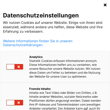
Suche öffnen
Navi
Ein
Datenschutzeinstellungen
Wir nutzen Cookies auf unserer Website. Einige von ihnen sind
essenziell, während andere uns helfen, diese Website und Ihre
Erfahrung zu verbessern.
Weitere Informationen finden Sie in unseren
Datenschutzerklärungen.
Analytics
Statistik Cookies erfassen Informationen anonym.
Diese Informationen helfen uns zu verstehen, wie
(c) AdobeStock
unsere Besucher unsere Website nutzen. Wir nutzen
diese Daten um Fehler zu beheben und die Nutzung
News
03/06/2026
der Website für unsere User zu optimieren.
Leichtes Wirtschaftswachstu
German
Fremde Inhalte
Inhalte wie Text Video oder Bilder von Dritten, z.B.
im 1. Quartal 2026
Inhalte anderer Websites, sozialer Netzwerke oder
Plattformen dürfen angezeigt werden. Dabei werden
Ihre IP-Adresse und Telemetriedaten vom jeweiligen
Anbieter verarbeitet. Der Anbieter kann ggf. auch Ihr