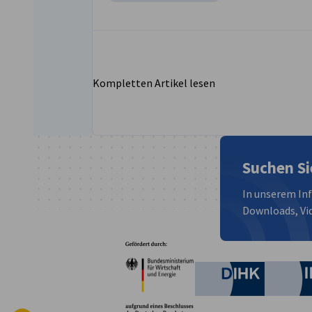
Kompletten Artikel lesen
Suchen Si
In unserem In
Downloads, Vid
Partner
Bundesministerium für W
Deutsche 