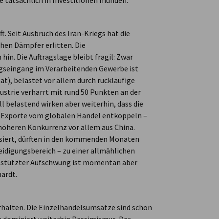
se tatsächlich in Investitionen münden.“
t. Seit Ausbruch des Iran-Kriegs hat die
hen Dämpfer erlitten. Die
hin. Die Auftragslage bleibt fragil: Zwar
agseingang im Verarbeitenden Gewerbe ist
), belastet vor allem durch rückläufige
ustrie verharrt mit rund 50 Punkten an der
 belastend wirken aber weiterhin, dass die
n Exporte vom globalen Handel entkoppeln –
öheren Konkurrenz vor allem aus China.
isiert, dürften in den kommenden Monaten
idigungsbereich – zu einer allmählichen
gestützter Aufschwung ist momentan aber
ardt.
erhalten. Die Einzelhandelsumsätze sind schon