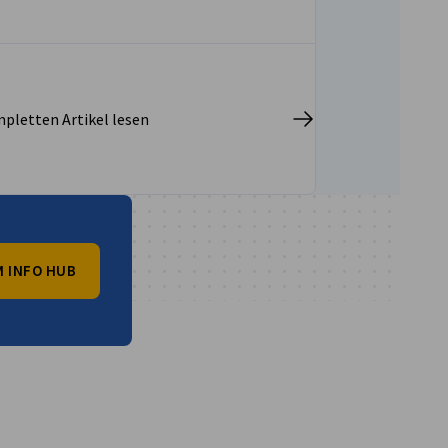
pletten Artikel lesen
 INFO HUB
vest