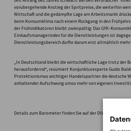
seit Anfang des Jahres schwach: Bei den Verbraucher*inne
vorübergehende Anstieg der Spritpreise, die weiterhin we
Wirtschaft und die gedämpfte Lage am Arbeitsmarkt drück
beim Konsumklima nach einem Rückgang in den Frühjahrsm
der Frühindikatoren bleibt zwiespältig: Das GfK-Konsumkli
Einkaufsmanagerindex für die Dienstleistungen ist dageg
Dienstleistungsbereich dürfte darum erst allmählich mehr
„In Deutschland bleibt die wirtschaftliche Lage trotz der
herausfordernd“, resümiert Konjunkturexperte Guido Baldi
Protektionismus wichtiger Handelspartner die deutsche Wi
anhaltender Aufschwung umso mehr von eigenen Investit
Details zum Barometer finden Sie auf der DIW Berlin Seite
Daten
Wir nutzen