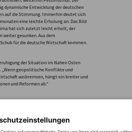
n dominiert weiterhin Pessimismus. Der
nig dynamische Entwicklung der deutschen
en auf die Stimmung. Immerhin deutet sich
onaten eine leichte Erholung an. Das Bild
ma hat sich zuletzt leicht erholt, der
en weiter gesunken. Aus dem
 Schub für die deutsche Wirtschaft kommen.
 Beruhigung der Situation im Nahen Osten
. „Wenn geopolitische Konflikte und
rtschaft ausbremsen, hängt ein breiter und
ionen und Reformen ab.“
hier
.
schutzeinstellungen
 Cookies auf unserer Website. Einige von ihnen sind essenziell, wäh