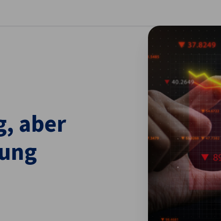
stellungen schließen
g, aber
wung