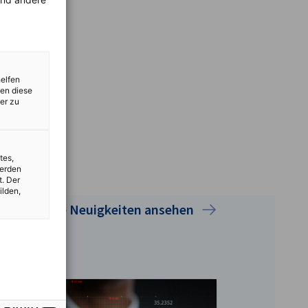
helfen
zen diese
er zu
tes,
werden
t. Der
ilden,
Alle Neuigkeiten ansehen