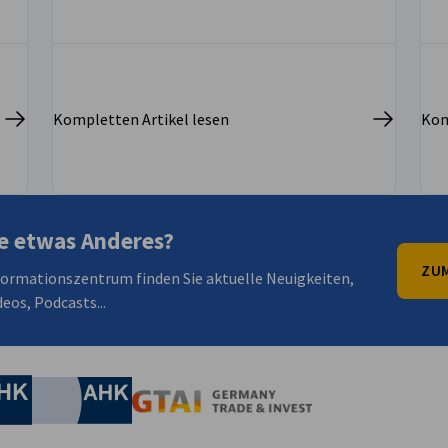
Kompletten Artikel lesen
Kom
e etwas Anderes?
ZUM
formationszentrum finden Sie aktuelle Neuigkeiten,
eos, Podcasts...
irtschaft und Energie
Industrie- und Handelskammer
Industrie- und Handelskammer
AHK.de
Germany Trade & In