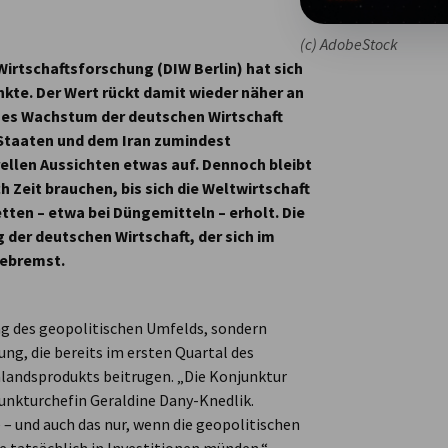
(c) AdobeStock
irtschaftsforschung (DIW Berlin) hat sich
nkte. Der Wert rückt damit wieder näher an
ches Wachstum der deutschen Wirtschaft
n Staaten und dem Iran zumindest
rellen Aussichten etwas auf. Dennoch bleibt
h Zeit brauchen, bis sich die Weltwirtschaft
ten – etwa bei Düngemitteln – erholt. Die
 der deutschen Wirtschaft, der sich im
gebremst.
ung des geopolitischen Umfelds, sondern
ng, die bereits im ersten Quartal des
landsprodukts beitrugen. „Die Konjunktur
junkturchefin Geraldine Dany-Knedlik.
 und auch das nur, wenn die geopolitischen