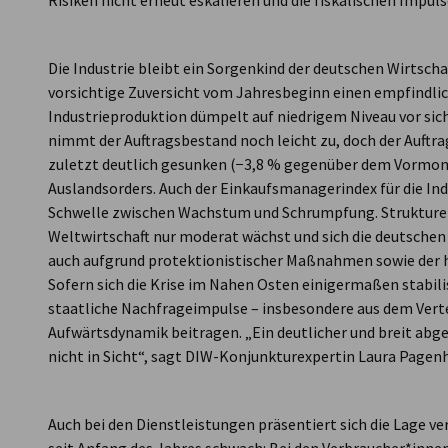
Risiken nicht erneut eskalieren und die fiskalischen Impul
Die Industrie bleibt ein Sorgenkind der deutschen Wirtschaf
vorsichtige Zuversicht vom Jahresbeginn einen empfindlic
Industrieproduktion dümpelt auf niedrigem Niveau vor sich 
nimmt der Auftragsbestand noch leicht zu, doch der Auftr
zuletzt deutlich gesunken (−3,8 % gegenüber dem Vormonat
Auslandsorders. Auch der Einkaufsmanagerindex für die Ind
Schwelle zwischen Wachstum und Schrumpfung. Strukturell
Weltwirtschaft nur moderat wächst und sich die deutsche
auch aufgrund protektionistischer Maßnahmen sowie der h
Sofern sich die Krise im Nahen Osten einigermaßen stabil
staatliche Nachfrageimpulse – insbesondere aus dem Verte
Aufwärtsdynamik beitragen. „Ein deutlicher und breit ab
nicht in Sicht“, sagt DIW-Konjunkturexpertin Laura Pagenh
Auch bei den Dienstleistungen präsentiert sich die Lage v