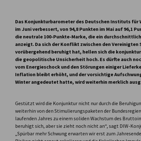
Austria
Das Konjunkturbarometer des Deutschen Instituts für W
im Juni verbessert, von 94,8 Punkten im Mai auf 96,1 Pu
die neutrale 100-Punkte-Marke, die ein durchschnittli
anzeigt. Da sich der Konflikt zwischen den Vereinigte
vorübergehend beruhigt hat, hellen sich die konjunktu
die geopolitische Unsicherheit hoch. Es dürfte auch noc
vom Energieschock und den Störungen einiger Lieferket
Inflation bleibt erhöht, und der vorsichtige Aufschwung
Winter angedeutet hatte, wird weiterhin merklich aus
Gestützt wird die Konjunktur nicht nur durch die Beruhig
weiterhin von den Stimulierungspaketen der Bundesregieru
laufenden Jahres zu einem soliden Wachstum des Bruttoin
beruhigt sich, aber sie zieht noch nicht an“, sagt DIW-Kon
„Spürbar mehr Schwung erwarten wir erst zum Jahresende –