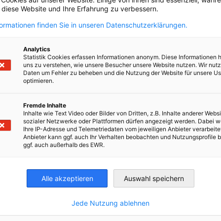
, diese Website und Ihre Erfahrung zu verbessern.
formationen finden Sie in unseren Datenschutzerklärungen.
Analytics
Statistik Cookies erfassen Informationen anonym. Diese Informationen 
uns zu verstehen, wie unsere Besucher unsere Website nutzen. Wir nut
Daten um Fehler zu beheben und die Nutzung der Website für unsere Us
optimieren.
en
en
 Xing teilen
Kopiere URL zum Clipboard
Fremde Inhalte
Inhalte wie Text Video oder Bilder von Dritten, z.B. Inhalte anderer Websi
sozialer Netzwerke oder Plattformen dürfen angezeigt werden. Dabei 
Ihre IP-Adresse und Telemetriedaten vom jeweiligen Anbieter verarbeite
Anbieter kann ggf. auch Ihr Verhalten beobachten und Nutzungsprofile b
 lesen
ggf. auch außerhalb des EWR.
Alle akzeptieren
Auswahl speichern
Jede Nutzung ablehnen