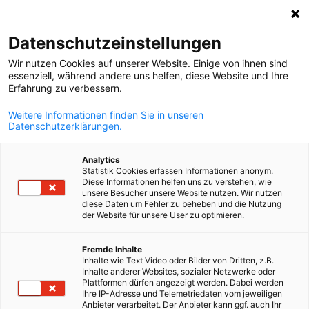
Suche öffnen
Navi
Ein
Datenschutzeinstellungen
Wir nutzen Cookies auf unserer Website. Einige von ihnen sind
essenziell, während andere uns helfen, diese Website und Ihre
Erfahrung zu verbessern.
Weitere Informationen finden Sie in unseren
Datenschutzerklärungen.
Analytics
Statistik Cookies erfassen Informationen anonym.
Diese Informationen helfen uns zu verstehen, wie
(c) AdobeStock
unsere Besucher unsere Website nutzen. Wir nutzen
diese Daten um Fehler zu beheben und die Nutzung
News
12/02/2026
der Website für unsere User zu optimieren.
Inflationsrate sinkt deutlich,
German
Fremde Inhalte
Inhalte wie Text Video oder Bilder von Dritten, z.B.
doch Konjunktur ist bislang
Inhalte anderer Websites, sozialer Netzwerke oder
Plattformen dürfen angezeigt werden. Dabei werden
matt
Ihre IP-Adresse und Telemetriedaten vom jeweiligen
Anbieter verarbeitet. Der Anbieter kann ggf. auch Ihr