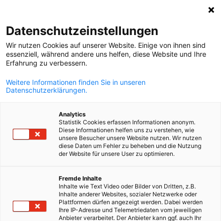
Suche öffnen
Navi
Ein
Datenschutzeinstellungen
Wir nutzen Cookies auf unserer Website. Einige von ihnen sind
essenziell, während andere uns helfen, diese Website und Ihre
Erfahrung zu verbessern.
Weitere Informationen finden Sie in unseren
Datenschutzerklärungen.
Analytics
Statistik Cookies erfassen Informationen anonym.
Diese Informationen helfen uns zu verstehen, wie
(c) AdobeStock
unsere Besucher unsere Website nutzen. Wir nutzen
diese Daten um Fehler zu beheben und die Nutzung
News
29/10/2025
der Website für unsere User zu optimieren.
Österreichs Industrie startet
German
Fremde Inhalte
Inhalte wie Text Video oder Bilder von Dritten, z.B.
leicht verbessert ins
Inhalte anderer Websites, sozialer Netzwerke oder
Plattformen dürfen angezeigt werden. Dabei werden
Schlussquartal
Ihre IP-Adresse und Telemetriedaten vom jeweiligen
Anbieter verarbeitet. Der Anbieter kann ggf. auch Ihr