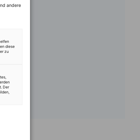
rend andere
helfen
zen diese
er zu
tes,
werden
t. Der
ilden,
vest