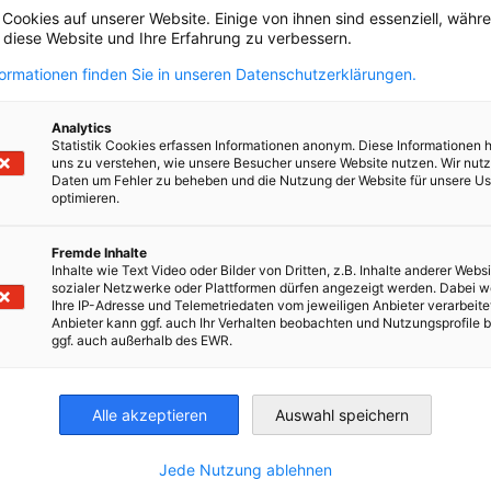
 Cookies auf unserer Website. Einige von ihnen sind essenziell, wäh
, diese Website und Ihre Erfahrung zu verbessern.
rmitteln
formationen finden Sie in unseren Datenschutzerklärungen.
Analytics
Statistik Cookies erfassen Informationen anonym. Diese Informationen 
uns zu verstehen, wie unsere Besucher unsere Website nutzen. Wir nut
Daten um Fehler zu beheben und die Nutzung der Website für unsere Us
optimieren.
Company GmbH ist ein weltweit führender
st mehr als 700 Produkte für die Herstellung von Brot,
Fremde Inhalte
Inhalte wie Text Video oder Bilder von Dritten, z.B. Inhalte anderer Websi
sozialer Netzwerke oder Plattformen dürfen angezeigt werden. Dabei 
Ihre IP-Adresse und Telemetriedaten vom jeweiligen Anbieter verarbeite
Anbieter kann ggf. auch Ihr Verhalten beobachten und Nutzungsprofile b
ggf. auch außerhalb des EWR.
Alle akzeptieren
Auswahl speichern
irtschaft und Energie
Industrie- und Handelskammer
Industrie- und Handelskammer
AHK.de
Jede Nutzung ablehnen
Germany Trade & In