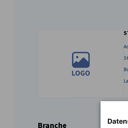
Austria
S
Ad
St
B
L
Daten
Branche