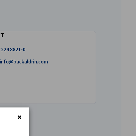
KT
uns an!
7224 8821-0
iben Sie uns eine E-Mail!
info@backaldrin.com