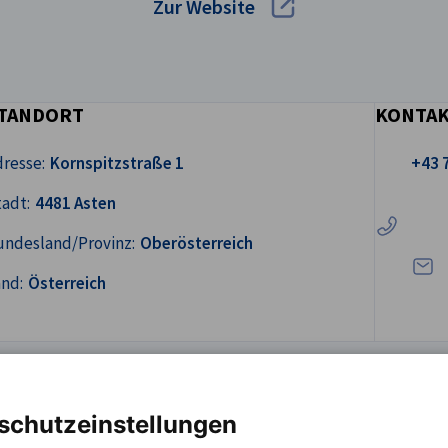
Zur Website
TANDORT
KONTA
Rufen Sie 
resse:
Kornspitzstraße 1
+43 
Schre
adt:
4481 Asten
undesland/Provinz:
Oberösterreich
and:
Österreich
schutzeinstellungen