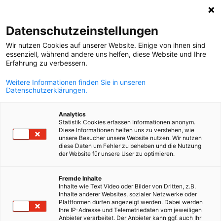
Suche öffnen
Navi
Ein
Datenschutzeinstellungen
Wir nutzen Cookies auf unserer Website. Einige von ihnen sind
essenziell, während andere uns helfen, diese Website und Ihre
KOMPLETTE MITGLIEDSLISTE
Erfahrung zu verbessern.
Weitere Informationen finden Sie in unseren
Datenschutzerklärungen.
Austrian Business
Analytics
Agency Österreichische
Statistik Cookies erfassen Informationen anonym.
Diese Informationen helfen uns zu verstehen, wie
unsere Besucher unsere Website nutzen. Wir nutzen
Industrieansiedlungs-
diese Daten um Fehler zu beheben und die Nutzung
der Website für unsere User zu optimieren.
und
German
Fremde Inhalte
Inhalte wie Text Video oder Bilder von Dritten, z.B.
Wirtschaftswerbung
Inhalte anderer Websites, sozialer Netzwerke oder
Plattformen dürfen angezeigt werden. Dabei werden
Ihre IP-Adresse und Telemetriedaten vom jeweiligen
Anbieter verarbeitet. Der Anbieter kann ggf. auch Ihr