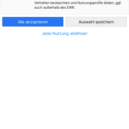
Zur Website
Verhalten beobachten und Nutzungsprofile bilden, ggf.
auch außerhalb des EWR.
Austria
Alle akzeptieren
Auswahl speichern
Jede Nutzung ablehnen
STANDORT
Adresse:
Opernring 3
Stadt:
1010 Wien
Bundesland/Provinz:
Wien