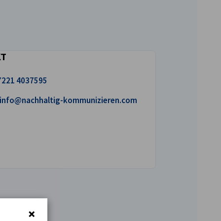
KT
uns an!
7221 4037595
iben Sie uns eine E-Mail!
info@nachhaltig-kommunizieren.com