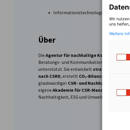
Daten
Informationstechnologie und Kommu
Wir nutzen
uns helfen
Weitere In
Über
Die
Agentur für nachhaltige Kommunikatio
Beratungs- und Kommunikationsagentur, die 
unterstützt. Sie entwickelt
strategische Nac
nach CSRD
, erstellt
CO₂‑Bilanzen
nach dem Gr
glaubwürdiger
CSR- und Nachhaltigkeitsko
eigene
Akademie für CSR-Management un
Nachhaltigkeit, ESG und Umweltökonomie anb