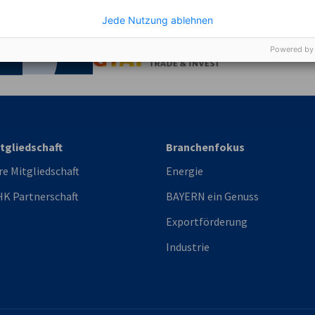
Jede Nutzung ablehnen
irtschaft und Energie
Industrie- und Handelskammer
Industrie- und Handelskammer
AHK.de
Powered by
Germany Trade & In
tgliedschaft
Branchenfokus
re Mitgliedschaft
Energie
K Partnerschaft
BAYERN ein Genuss
Exportförderung
Industrie