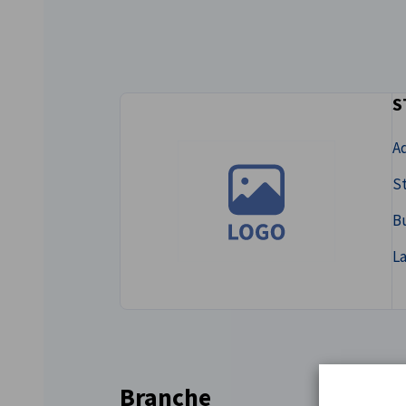
Austria
S
Ad
St
B
L
Branche