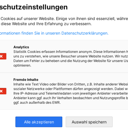
schutzeinstellungen
nikation
 Cookies auf unserer Website. Einige von ihnen sind essenziell, wäh
, diese Website und Ihre Erfahrung zu verbessern.
formationen finden Sie in unseren Datenschutzerklärungen.
Analytics
Statistik Cookies erfassen Informationen anonym. Diese Informationen 
n
mit Sitz in
Baden‑Baden
ist eine spezialisierte
uns zu verstehen, wie unsere Besucher unsere Website nutzen. Wir nut
Unternehmen bei der nachhaltigen Transformation
Daten um Fehler zu beheben und die Nutzung der Website für unsere Us
optimieren.
hhaltigkeits- und ESG‑Konzepte
, bietet
ESG‑Reporting
eenhouse Gas Protocol und begleitet Firmen bei
Fremde Inhalte
mmunikation
. Darüber hinaus betreibt die Agentur eine
Inhalte wie Text Video oder Bilder von Dritten, z.B. Inhalte anderer Websi
d Umweltökonomie
, die Weiterbildungen zu
sozialer Netzwerke oder Plattformen dürfen angezeigt werden. Dabei 
Ihre IP-Adresse und Telemetriedaten vom jeweiligen Anbieter verarbeite
ietet.
Anbieter kann ggf. auch Ihr Verhalten beobachten und Nutzungsprofile b
ggf. auch außerhalb des EWR.
Alle akzeptieren
Auswahl speichern