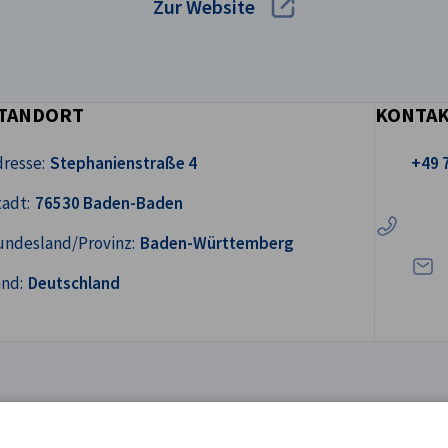
Zur Website
TANDORT
KONTA
Rufen Sie 
resse:
Stephanienstraße 4
+49 
Schre
adt:
76530 Baden-Baden
undesland/Provinz:
Baden-Württemberg
and:
Deutschland