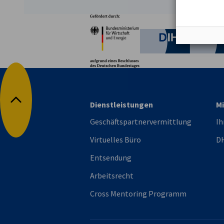
Partner
Bundesministerium für W
Deutsche 
Dienstleistungen
Mi
Nach oben
Geschäftspartnervermittlung
Ih
Virtuelles Büro
DH
Entsendung
Arbeitsrecht
Cross Mentoring Programm