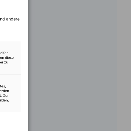
rend andere
helfen
zen diese
er zu
tes,
werden
t. Der
ilden,