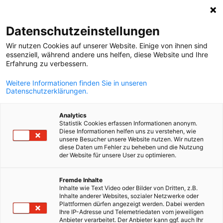
Suche öffnen
Navi
Ein
Datenschutzeinstellungen
Wir nutzen Cookies auf unserer Website. Einige von ihnen sind
essenziell, während andere uns helfen, diese Website und Ihre
KOMPLETTE MITGLIEDSLISTE
Erfahrung zu verbessern.
Weitere Informationen finden Sie in unseren
Datenschutzerklärungen.
A.S.E. Ebner & Partner
Analytics
GmbH
Statistik Cookies erfassen Informationen anonym.
Diese Informationen helfen uns zu verstehen, wie
unsere Besucher unsere Website nutzen. Wir nutzen
diese Daten um Fehler zu beheben und die Nutzung
Zur Website
der Website für unsere User zu optimieren.
German
Fremde Inhalte
Inhalte wie Text Video oder Bilder von Dritten, z.B.
Inhalte anderer Websites, sozialer Netzwerke oder
Plattformen dürfen angezeigt werden. Dabei werden
Ihre IP-Adresse und Telemetriedaten vom jeweiligen
Anbieter verarbeitet. Der Anbieter kann ggf. auch Ihr