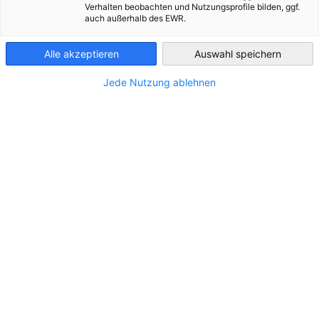
Verhalten beobachten und Nutzungsprofile bilden, ggf.
auch außerhalb des EWR.
Austria
STANDORT
Alle akzeptieren
Auswahl speichern
Adresse:
Obachgasse 10
Jede Nutzung ablehnen
Stadt:
1220 Wien
Bundesland/Provinz:
Wien
Land:
Österreich
KONTAKT
Rufen Sie uns an!
+43 1 2590328
Schreiben Sie uns eine E-Mail!
office@ase-edv.eu