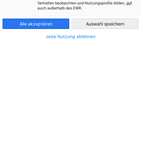
Verhalten beobachten und Nutzungsprofile bilden, ggf.
Auskunft über folgendes Unternehmen:
auch außerhalb des EWR.
Austria
Alle akzeptieren
Auswahl speichern
*
Firmenname
Jede Nutzung ablehnen
*
Anschrift
*
Land