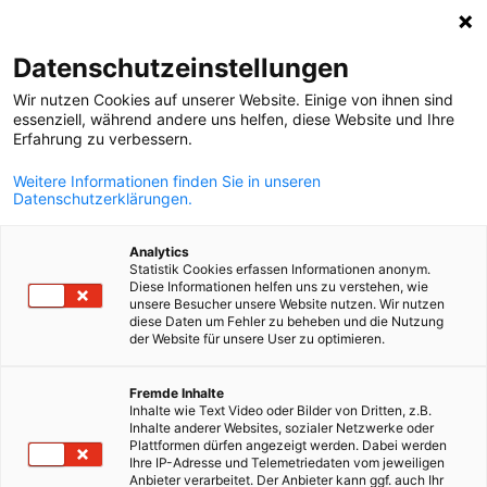
Suche öffnen
Navi
Ein
Datenschutzeinstellungen
ZURÜCK
Wir nutzen Cookies auf unserer Website. Einige von ihnen sind
essenziell, während andere uns helfen, diese Website und Ihre
Firmenauskunft bestellen
Erfahrung zu verbessern.
Weitere Informationen finden Sie in unseren
Gerne holen wir für Sie Firmensauskünfte ein. Füllen Sie
Datenschutzerklärungen.
hierzu einfach die nachstehende kostenpflichtige
Bestellung aus.
Analytics
Statistik Cookies erfassen Informationen anonym.
Diese Informationen helfen uns zu verstehen, wie
*
Art der Auskunft
unsere Besucher unsere Website nutzen. Wir nutzen
diese Daten um Fehler zu beheben und die Nutzung
Firmenbuch- bzw. Handelsregisterauszug
der Website für unsere User zu optimieren.
Gewerberegisterauszug
German
Fremde Inhalte
Jahresabschluss
Inhalte wie Text Video oder Bilder von Dritten, z.B.
Inhalte anderer Websites, sozialer Netzwerke oder
Plattformen dürfen angezeigt werden. Dabei werden
Ihre IP-Adresse und Telemetriedaten vom jeweiligen
Anbieter verarbeitet. Der Anbieter kann ggf. auch Ihr