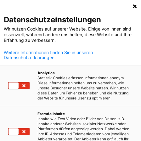
Suche öffnen
Navi
Ein
Datenschutzeinstellungen
Wir nutzen Cookies auf unserer Website. Einige von ihnen sind
essenziell, während andere uns helfen, diese Website und Ihre
Erfahrung zu verbessern.
Weitere Informationen finden Sie in unseren
Datenschutzerklärungen.
Analytics
Statistik Cookies erfassen Informationen anonym.
Diese Informationen helfen uns zu verstehen, wie
(c) DHK
unsere Besucher unsere Website nutzen. Wir nutzen
diese Daten um Fehler zu beheben und die Nutzung
Download
11/09/2023
der Website für unsere User zu optimieren.
Rechtspublikationen
German
Fremde Inhalte
Inhalte wie Text Video oder Bilder von Dritten, z.B.
(kostenfrei)
Inhalte anderer Websites, sozialer Netzwerke oder
Plattformen dürfen angezeigt werden. Dabei werden
Ihre IP-Adresse und Telemetriedaten vom jeweiligen
Anbieter verarbeitet. Der Anbieter kann ggf. auch Ihr