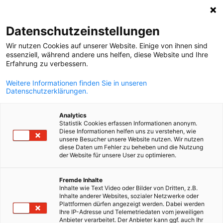
Suche öffnen
Navi
Ein
Datenschutzeinstellungen
Wir nutzen Cookies auf unserer Website. Einige von ihnen sind
essenziell, während andere uns helfen, diese Website und Ihre
Erfahrung zu verbessern.
Weitere Informationen finden Sie in unseren
Datenschutzerklärungen.
Analytics
Statistik Cookies erfassen Informationen anonym.
Diese Informationen helfen uns zu verstehen, wie
(c) DHK/Günther Peroutka
unsere Besucher unsere Website nutzen. Wir nutzen
diese Daten um Fehler zu beheben und die Nutzung
News
28/10/2025
der Website für unsere User zu optimieren.
„Gemeinsam Zukunft
German
Fremde Inhalte
Inhalte wie Text Video oder Bilder von Dritten, z.B.
gestalten“
Inhalte anderer Websites, sozialer Netzwerke oder
Plattformen dürfen angezeigt werden. Dabei werden
Ihre IP-Adresse und Telemetriedaten vom jeweiligen
Anbieter verarbeitet. Der Anbieter kann ggf. auch Ihr