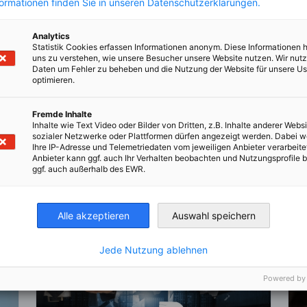
formationen finden Sie in unseren Datenschutzerklärungen.
Analytics
Statistik Cookies erfassen Informationen anonym. Diese Informationen 
uns zu verstehen, wie unsere Besucher unsere Website nutzen. Wir nut
Daten um Fehler zu beheben und die Nutzung der Website für unsere Us
optimieren.
en
en
 Xing teilen
Kopiere URL zum Clipboard
Fremde Inhalte
Inhalte wie Text Video oder Bilder von Dritten, z.B. Inhalte anderer Websi
 lesen
sozialer Netzwerke oder Plattformen dürfen angezeigt werden. Dabei 
Ihre IP-Adresse und Telemetriedaten vom jeweiligen Anbieter verarbeite
Anbieter kann ggf. auch Ihr Verhalten beobachten und Nutzungsprofile b
ggf. auch außerhalb des EWR.
Alle akzeptieren
Auswahl speichern
Jede Nutzung ablehnen
Powered by