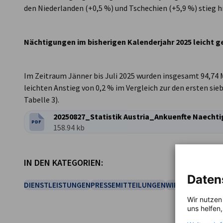
den Niederlanden (+0,5 %) und Tschechien (+5,9 %) stieg 
Nächtigungen im bisherigen Kalenderjahr 2025 leicht g
Im Zeitraum Jänner bis Juli 2025 wurden insgesamt 94,74 
leichten Anstieg von 0,2 % im Vergleich zur den ersten si
Tabelle 3).
20250827_Statistik Austria_Ankuenfte Naechti
PDF
DATEITYP:
Dateigröße:
158.94 kb
IN DEN KATEGORIEN:
Daten
DIENSTLEISTUNGEN
PRESSEMITTEILUNGEN
WIRTSCHAFT & B
Wir nutzen
uns helfen