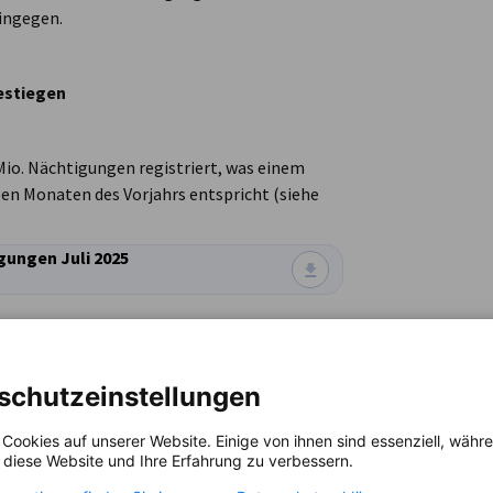
hingegen.
estiegen
Mio. Nächtigungen registriert, was einem
eben Monaten des Vorjahrs entspricht (siehe
gungen Juli 2025
schutzeinstellungen
USINESS
 Cookies auf unserer Website. Einige von ihnen sind essenziell, wäh
, diese Website und Ihre Erfahrung zu verbessern.