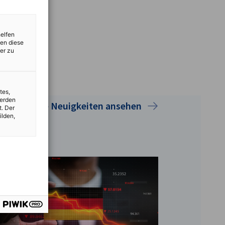
helfen
zen diese
er zu
tes,
werden
Alle Neuigkeiten ansehen
t. Der
ilden,