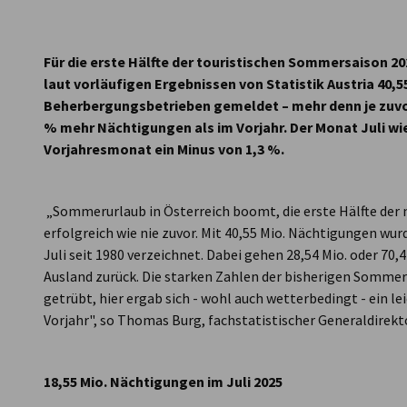
Austria
Für die erste Hälfte der touristischen Sommersaison 202
laut vorläufigen Ergebnissen von Statistik Austria 40,
Beherbergungsbetrieben gemeldet – mehr denn je zuvor
% mehr Nächtigungen als im Vorjahr. Der Monat Juli w
Vorjahresmonat ein Minus von 1,3 %.
„Sommerurlaub in Österreich boomt, die erste Hälfte der
erfolgreich wie nie zuvor. Mit 40,55 Mio. Nächtigungen wur
Juli seit 1980 verzeichnet. Dabei gehen 28,54 Mio. oder 7
Ausland zurück. Die starken Zahlen der bisherigen Sommers
getrübt, hier ergab sich - wohl auch wetterbedingt - ein 
Vorjahr", so Thomas Burg, fachstatistischer Generaldirekto
18,55 Mio. Nächtigungen im Juli 2025