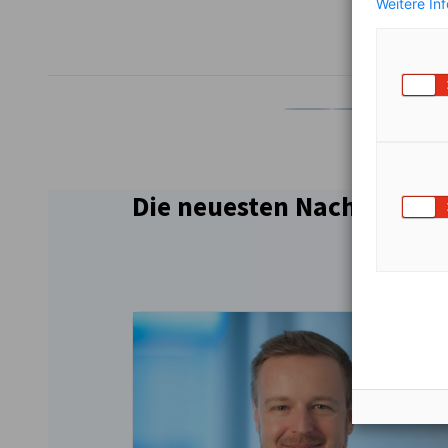
Weitere In
TEILEN
Auf Facebook teilen
Auf LinkedIn teil
Auf X teil
Auf
Die neuesten Nachrichten