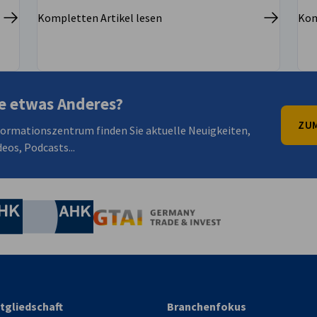
Kompletten Artikel lesen
Kom
e etwas Anderes?
ZUM
formationszentrum finden Sie aktuelle Neuigkeiten,
eos, Podcasts...
irtschaft und Energie
Industrie- und Handelskammer
Industrie- und Handelskammer
AHK.de
Germany Trade & In
tgliedschaft
Branchenfokus