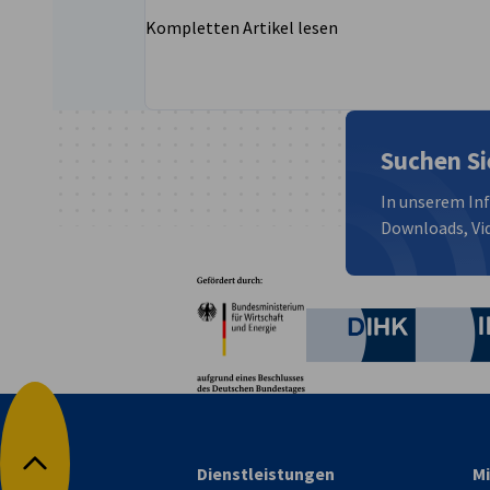
Kompletten Artikel lesen
Suchen Si
In unserem In
Downloads, Vid
Partner
Bundesministerium für W
Deutsche 
Dienstleistungen
Mi
Nach oben