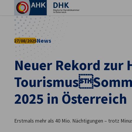
Ein
News
27/08/2025
Neuer Rekord zur H
TourismusSomme
2025 in Österreich
German
Erstmals mehr als 40 Mio. Nächtigungen – trotz Minus