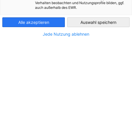
Verhalten beobachten und Nutzungsprofile bilden, ggf.
auch außerhalb des EWR.
Austria
Alle akzeptieren
Auswahl speichern
Jede Nutzung ablehnen
Creditreform Firmeninsolvenzstatistik 1.
Halbjahr 2026
NEUIGKEITEN
Unternehmensinsolvenzen bleiben auf hohem