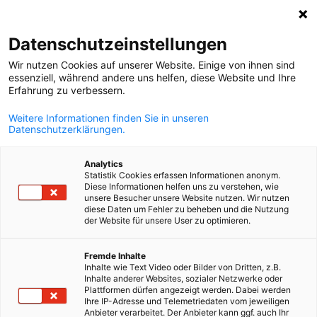
Suche öffnen
Navi
Ein
MediaHub:
Neuigkeiten
Datenschutzeinstellungen
Wir nutzen Cookies auf unserer Website. Einige von ihnen sind
Bei uns wird Informationsaustausch großgeschrieben.
essenziell, während andere uns helfen, diese Website und Ihre
Erfahrung zu verbessern.
Filtern Sie für Informationen zu aktuellen News, Downloa
oder Video- und Podcast-Inhalten.
Weitere Informationen finden Sie in unseren
Datenschutzerklärungen.
Analytics
Statistik Cookies erfassen Informationen anonym.
Diese Informationen helfen uns zu verstehen, wie
Filter und Sortierung anzeigen
unsere Besucher unsere Website nutzen. Wir nutzen
Filteroptionen wurden erfolgreich aktualisiert
diese Daten um Fehler zu beheben und die Nutzung
der Website für unsere User zu optimieren.
German
Fremde Inhalte
Inhalte wie Text Video oder Bilder von Dritten, z.B.
Im Zusammenhang mit Neuigkeiten
Inhalte anderer Websites, sozialer Netzwerke oder
Plattformen dürfen angezeigt werden. Dabei werden
Ihre IP-Adresse und Telemetriedaten vom jeweiligen
ALLE NEUIGKEITEN
AHK EVENT
AHK NEWS
BLOG
DIENSTLEISTUNG
Anbieter verarbeitet. Der Anbieter kann ggf. auch Ihr