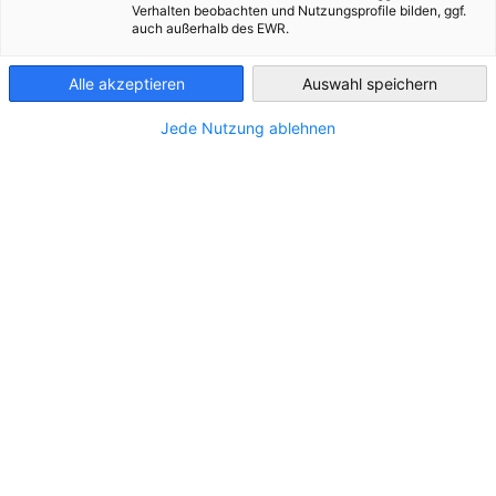
Verhalten beobachten und Nutzungsprofile bilden, ggf.
auch außerhalb des EWR.
Austria
Alle akzeptieren
Auswahl speichern
Jede Nutzung ablehnen
Rechtsartikel
Hier stehen Ihnen kostenfreie Rechtsartikel als
DOWNLOAD
Download zur Verfügung. 5 Mal im Jahr informieren
wir Sie in einem kurzen Artikel zu aktuellen Themen.
PUBLIKATIONEN
SONDERPUBLIKATIONEN