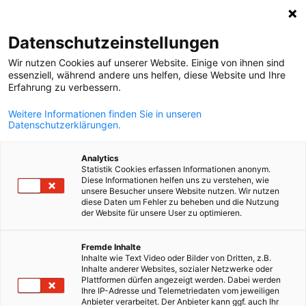
Suche öffnen
Navi
Ein
MediaHub:
Downloads
Datenschutzeinstellungen
Wir nutzen Cookies auf unserer Website. Einige von ihnen sind
Bei uns wird Informationsaustausch großgeschrieben.
essenziell, während andere uns helfen, diese Website und Ihre
Erfahrung zu verbessern.
Filtern Sie für Informationen zu aktuellen News, Downloa
oder Video- und Podcast-Inhalten.
Weitere Informationen finden Sie in unseren
Datenschutzerklärungen.
Analytics
Statistik Cookies erfassen Informationen anonym.
Diese Informationen helfen uns zu verstehen, wie
Filter und Sortierung anzeigen
unsere Besucher unsere Website nutzen. Wir nutzen
Filteroptionen wurden erfolgreich aktualisiert
diese Daten um Fehler zu beheben und die Nutzung
der Website für unsere User zu optimieren.
German
Fremde Inhalte
Inhalte wie Text Video oder Bilder von Dritten, z.B.
Im Zusammenhang mit Downloads
Inhalte anderer Websites, sozialer Netzwerke oder
Plattformen dürfen angezeigt werden. Dabei werden
Ihre IP-Adresse und Telemetriedaten vom jeweiligen
ALLE DOWNLOADS
DIENSTLEISTUNGEN
MARKT-INFORMATIONEN
P
Anbieter verarbeitet. Der Anbieter kann ggf. auch Ihr