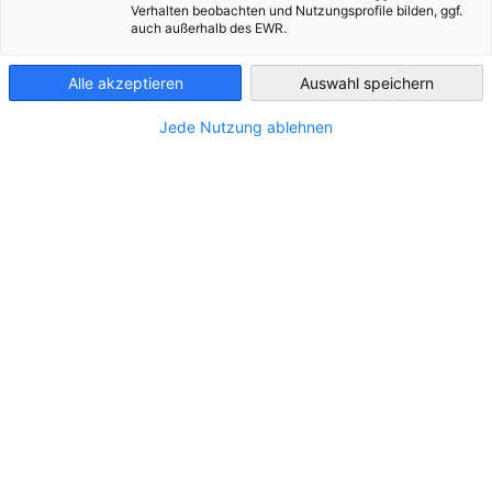
Verhalten beobachten und Nutzungsprofile bilden, ggf.
auch außerhalb des EWR.
Austria
Alle akzeptieren
Auswahl speichern
Jede Nutzung ablehnen
Wandel des österreichischen Außenhandels
führt zu mehr Diversifizierung, aber keine
grundlegende Verlagerung zu erwarten
NEUIGKEITEN
UniCredit Bank Austria Analyse
INDUSTRIE
PRESSEMITTEILUNGEN
WIRTSCHAFT & BUSINESS