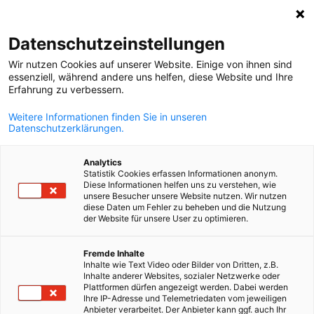
Suche öffnen
Navi
Ein
MediaHub:
Category. News
Datenschutzeinstellungen
Wir nutzen Cookies auf unserer Website. Einige von ihnen sind
Bei uns wird Informationsaustausch großgeschrieben.
essenziell, während andere uns helfen, diese Website und Ihre
Erfahrung zu verbessern.
Filtern Sie für Informationen zu aktuellen News, Downloa
oder Video- und Podcast-Inhalten.
Weitere Informationen finden Sie in unseren
Datenschutzerklärungen.
Analytics
Statistik Cookies erfassen Informationen anonym.
Diese Informationen helfen uns zu verstehen, wie
Filter und Sortierung anzeigen
unsere Besucher unsere Website nutzen. Wir nutzen
Filteroptionen wurden erfolgreich aktualisiert
diese Daten um Fehler zu beheben und die Nutzung
der Website für unsere User zu optimieren.
German
Fremde Inhalte
Inhalte wie Text Video oder Bilder von Dritten, z.B.
Im Zusammenhang mit category. news
Inhalte anderer Websites, sozialer Netzwerke oder
Plattformen dürfen angezeigt werden. Dabei werden
Ihre IP-Adresse und Telemetriedaten vom jeweiligen
CATEGORY.ALL_ NEWS
AHK EVENT
AHK NEWS
BLOG
DIENSTLEISTU
Anbieter verarbeitet. Der Anbieter kann ggf. auch Ihr