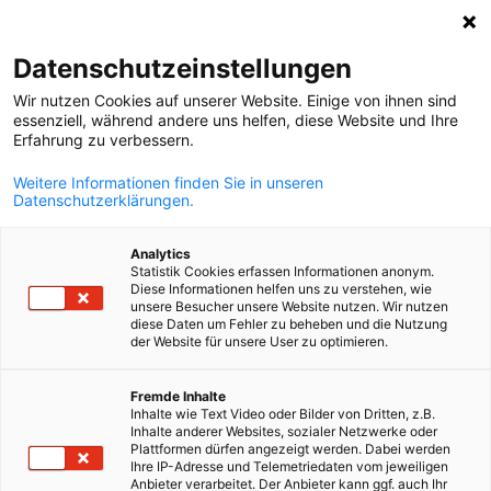
Suche öffnen
Navi
Ein
MediaHub:
Veranstaltungen
Datenschutzeinstellungen
Wir nutzen Cookies auf unserer Website. Einige von ihnen sind
Bei uns wird Informationsaustausch großgeschrieben.
essenziell, während andere uns helfen, diese Website und Ihre
Erfahrung zu verbessern.
Filtern Sie für Informationen zu aktuellen News, Downloa
oder Video- und Podcast-Inhalten.
Weitere Informationen finden Sie in unseren
Datenschutzerklärungen.
Analytics
Statistik Cookies erfassen Informationen anonym.
Diese Informationen helfen uns zu verstehen, wie
Filter und Sortierung anzeigen
unsere Besucher unsere Website nutzen. Wir nutzen
Filteroptionen wurden erfolgreich aktualisiert
diese Daten um Fehler zu beheben und die Nutzung
der Website für unsere User zu optimieren.
German
Fremde Inhalte
Inhalte wie Text Video oder Bilder von Dritten, z.B.
Im Zusammenhang mit Veranstaltungen
Inhalte anderer Websites, sozialer Netzwerke oder
Plattformen dürfen angezeigt werden. Dabei werden
Ihre IP-Adresse und Telemetriedaten vom jeweiligen
CATEGORY.ALL_EVENT
AHK EVENT
AHK NEWS
BLOG
DIENSTLEIST
Anbieter verarbeitet. Der Anbieter kann ggf. auch Ihr