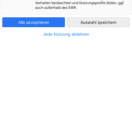
Verhalten beobachten und Nutzungsprofile bilden, ggf.
auch außerhalb des EWR.
Austria
Alle akzeptieren
Auswahl speichern
Jede Nutzung ablehnen
Tourismusjahr 2024/25: mehr Betriebe, mehr
Betten
NEUIGKEITEN
Bettenauslastung in den Sommermonaten höher als
im Winter
DIENSTLEISTUNGEN
PRESSEMITTEILUNGEN
WIRTSCHAFT & BUSINESS