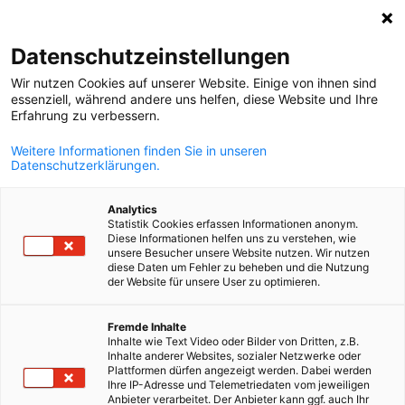
Suche öffnen
Navi
Ein
MediaHub:
Neuigkeiten
Datenschutzeinstellungen
Wir nutzen Cookies auf unserer Website. Einige von ihnen sind
Bei uns wird Informationsaustausch großgeschrieben.
essenziell, während andere uns helfen, diese Website und Ihre
Erfahrung zu verbessern.
Filtern Sie für Informationen zu aktuellen News, Downloa
oder Video- und Podcast-Inhalten.
Weitere Informationen finden Sie in unseren
Datenschutzerklärungen.
Analytics
Statistik Cookies erfassen Informationen anonym.
Diese Informationen helfen uns zu verstehen, wie
Filter und Sortierung anzeigen
unsere Besucher unsere Website nutzen. Wir nutzen
Filteroptionen wurden erfolgreich aktualisiert
diese Daten um Fehler zu beheben und die Nutzung
der Website für unsere User zu optimieren.
German
Fremde Inhalte
Inhalte wie Text Video oder Bilder von Dritten, z.B.
Im Zusammenhang mit Neuigkeiten
Inhalte anderer Websites, sozialer Netzwerke oder
Plattformen dürfen angezeigt werden. Dabei werden
Ihre IP-Adresse und Telemetriedaten vom jeweiligen
ALLE NEUIGKEITEN
AHK EVENT
AHK NEWS
BLOG
DIENSTLEISTUNG
Anbieter verarbeitet. Der Anbieter kann ggf. auch Ihr