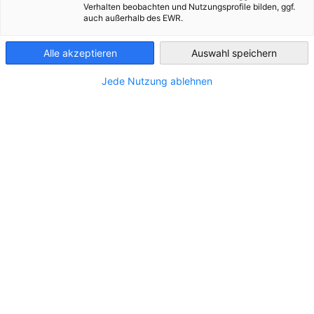
Verhalten beobachten und Nutzungsprofile bilden, ggf.
auch außerhalb des EWR.
Austria
Alle akzeptieren
Auswahl speichern
Jede Nutzung ablehnen
Österreichs Industrie steigerte die
Produktion, aber Iran-Krieg erhöhte die
Kosten und belastet die Aussichten
NEUIGKEITEN
UniCredit Bank Austria EinkaufsManagerIndex im
März
DIENSTLEISTUNGEN
INDUSTRIE
PRESSEMITTEILUNGEN