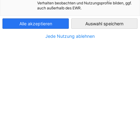
Verhalten beobachten und Nutzungsprofile bilden, ggf.
auch außerhalb des EWR.
Austria
Alle akzeptieren
Auswahl speichern
Jede Nutzung ablehnen
Irankrieg verursacht Konjunkturdelle,
mögliches Ende verbessert
Rahmenbedingungen für das zweite
NEUIGKEITEN
Halbjahr
UniCredit Bank Austria Konjunkturindikator