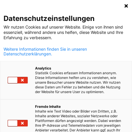
Suche öffnen
Navi
Ein
MediaHub:
Veranstaltungen
Datenschutzeinstellungen
Wir nutzen Cookies auf unserer Website. Einige von ihnen sind
Bei uns wird Informationsaustausch großgeschrieben.
essenziell, während andere uns helfen, diese Website und Ihre
Erfahrung zu verbessern.
Filtern Sie für Informationen zu aktuellen News, Downloa
oder Video- und Podcast-Inhalten.
Weitere Informationen finden Sie in unseren
Datenschutzerklärungen.
Analytics
Statistik Cookies erfassen Informationen anonym.
Diese Informationen helfen uns zu verstehen, wie
Filter und Sortierung anzeigen
unsere Besucher unsere Website nutzen. Wir nutzen
Filteroptionen wurden erfolgreich aktualisiert
diese Daten um Fehler zu beheben und die Nutzung
der Website für unsere User zu optimieren.
German
Fremde Inhalte
Inhalte wie Text Video oder Bilder von Dritten, z.B.
Im Zusammenhang mit Veranstaltungen
Inhalte anderer Websites, sozialer Netzwerke oder
Plattformen dürfen angezeigt werden. Dabei werden
Ihre IP-Adresse und Telemetriedaten vom jeweiligen
CATEGORY.ALL_EVENT
AHK EVENT
AHK NEWS
BLOG
DIENSTLEISTU
Anbieter verarbeitet. Der Anbieter kann ggf. auch Ihr