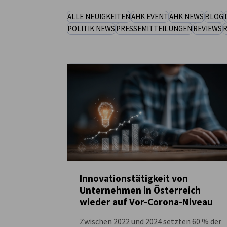
ALLE NEUIGKEITEN
AHK EVENT
AHK NEWS
BLOG
Austria
POLITIK NEWS
PRESSEMITTEILUNGEN
REVIEWS
Innovationstätigkeit von
Unternehmen in Österreich
NEUIGKEITEN
wieder auf Vor-Corona-Niveau
Zwischen 2022 und 2024 setzten 60 % der