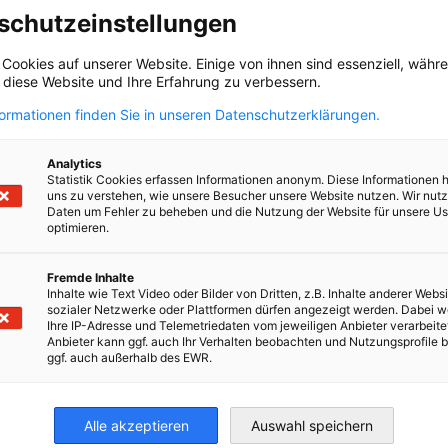
schutzeinstellungen
 Cookies auf unserer Website. Einige von ihnen sind essenziell, wäh
, diese Website und Ihre Erfahrung zu verbessern.
formationen finden Sie in unseren Datenschutzerklärungen.
Analytics
Statistik Cookies erfassen Informationen anonym. Diese Informationen 
uns zu verstehen, wie unsere Besucher unsere Website nutzen. Wir nut
Daten um Fehler zu beheben und die Nutzung der Website für unsere Us
optimieren.
Fremde Inhalte
Inhalte wie Text Video oder Bilder von Dritten, z.B. Inhalte anderer Websi
sozialer Netzwerke oder Plattformen dürfen angezeigt werden. Dabei 
Ihre IP-Adresse und Telemetriedaten vom jeweiligen Anbieter verarbeite
Europas Wirtschaft muss ihren
Anbieter kann ggf. auch Ihr Verhalten beobachten und Nutzungsprofile b
Platz verteidigen
ggf. auch außerhalb des EWR.
NEUIGKEITEN
Rafaela Kraus, Expertin für Defense
Innovation, Startups und
Alle akzeptieren
Auswahl speichern
Technologietransfer, war Festrednerin bei