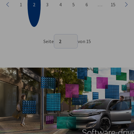
1
2
3
4
5
6
…
15
Vorherige
Näc
Seite auswählen
Seite
2
von 15
Seite 2 von 15