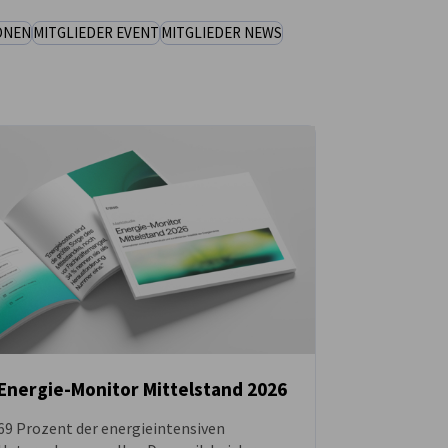
ONEN
MITGLIEDER EVENT
MITGLIEDER NEWS
Energie-Monitor Mittelstand 2026
69 Prozent der energieintensiven
NEUIGKEITEN