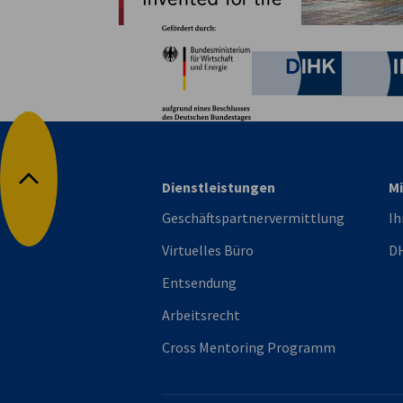
Partner
Bundesministerium für W
Deutsche 
Dienstleistungen
Mi
Nach oben
Geschäftspartnervermittlung
Ih
Virtuelles Büro
DH
Entsendung
Arbeitsrecht
Cross Mentoring Programm