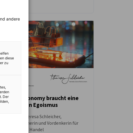
rend andere
helfen
zen diese
er zu
tes,
werden
t. Der
Die Next Economy braucht eine
ilden,
neue Art von Egoismus
NEUIGKEITEN
Interview - Theresa Schleicher,
Zukunftsforscherin und Vordenkerin für
Wirtschaft und Handel