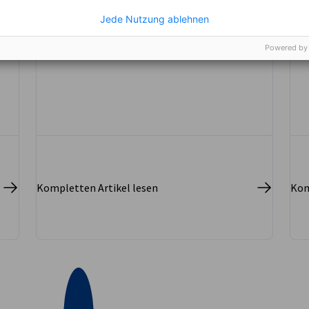
der DHK Matinee in Salzburg.
Jede Nutzung ablehnen
AHK EVENT
INDUSTRIE
WIRTSCHAFT & BUSINESS
Powered by
Kompletten Artikel lesen
Kom