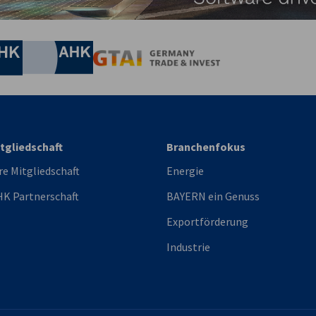
irtschaft und Energie
Industrie- und Handelskammer
Industrie- und Handelskammer
AHK.de
Germany Trade & In
tgliedschaft
Branchenfokus
re Mitgliedschaft
Energie
K Partnerschaft
BAYERN ein Genuss
Exportförderung
Industrie