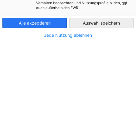
Verhalten beobachten und Nutzungsprofile bilden, ggf.
auch außerhalb des EWR.
Austria
Alle akzeptieren
Auswahl speichern
Jede Nutzung ablehnen
Innovationstätigkeit von Unternehmen in
Österreich wieder auf Vor-Corona-Niveau
NEUIGKEITEN
Zwischen 2022 und 2024 setzten 60 % der
Unternehmen Innovationen
INDUSTRIE
PRESSEMITTEILUNGEN
WIRTSCHAFT & BUSINESS