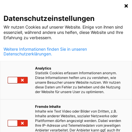
Suche öffnen
Navi
Ein
MediaHub:
Neuigkeiten
Datenschutzeinstellungen
Wir nutzen Cookies auf unserer Website. Einige von ihnen sind
Bei uns wird Informationsaustausch großgeschrieben.
essenziell, während andere uns helfen, diese Website und Ihre
Erfahrung zu verbessern.
Filtern Sie für Informationen zu aktuellen News, Downloa
oder Video- und Podcast-Inhalten.
Weitere Informationen finden Sie in unseren
Datenschutzerklärungen.
Analytics
Statistik Cookies erfassen Informationen anonym.
Diese Informationen helfen uns zu verstehen, wie
Filter und Sortierung anzeigen
unsere Besucher unsere Website nutzen. Wir nutzen
Filteroptionen wurden erfolgreich aktualisiert
diese Daten um Fehler zu beheben und die Nutzung
der Website für unsere User zu optimieren.
German
Fremde Inhalte
Inhalte wie Text Video oder Bilder von Dritten, z.B.
Im Zusammenhang mit Neuigkeiten
Inhalte anderer Websites, sozialer Netzwerke oder
Plattformen dürfen angezeigt werden. Dabei werden
Ihre IP-Adresse und Telemetriedaten vom jeweiligen
ALLE NEUIGKEITEN
AHK EVENT
AHK NEWS
BLOG
DIENSTLEISTUNG
Anbieter verarbeitet. Der Anbieter kann ggf. auch Ihr